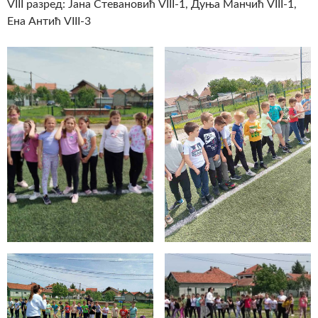
VIII разред: Јана Стевановић VIII-1, Дуња Манчић VIII-1,
Ена Антић VIII-3