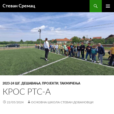
Претрага
Стеван Сремац
СКОЧИ
ПРИМА
НА
ИЗБОР
САДРЖАЈ
2023-24 ШГ
,
ДЕШАВАЊА
,
ПРОЈЕКТИ
,
ТАКМИЧЕЊА
КРОС РТС-А
22/05/2024
ОСНОВНА ШКОЛА СТЕВАН ДОБАНОВЦИ