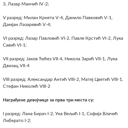
3, Лазар Манчић IV-2;
V разред: Милан Крнета V-4, Данило Павковић V-1,
Дамјан Лазаревић V-4;
VI разред: Лазар Павловић VI-2, Павле Крстић VI-2, Лука
Савић VI-1;
VII разред: Јаков Ћећез VII-4, Никола Зарић VII-1, Лука
Двизац VII-4
VIII разред: Александар Антић VIII-2, Матеј Цветић VIII-1,
Стефан Николић VIII-2
Награђене девојчице за прва три места су:
I разред: Лана Бирач I-2, Уна Вељић I-1, Софија Влачић
Либерато I-2;