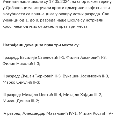
Ученици наше школе су 17.05.2024. на спортском терену
у Добановцима истрчали крос и одмерили своје снаге и
могућности са вршњацима у оквиру истих разреда. Сви
ученици од 1. до 8. разреда наше школе су истрчали
крос, неки од њих су заузели прва три места.
Награђени дечаци за прва три места су:
I разред: Василије Станковић I-1, Филип Јовановић I-3,
Филип Николић I-3;
II разред: Душан Ђерковић II-3, Вукашин Јосимовић II-3,
Марко Секулић II-3;
III разред: Михајло Цветић III-4, Михајло Хајдин III-2,
Милан Дошан III-2;
IV разред: Александар Матановић IV-1, Милан Костић IV-