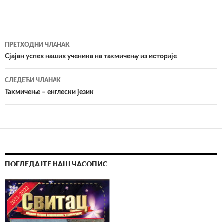
ПРЕТХОДНИ ЧЛАНАК
Кретање
Сјајан успех наших ученика на такмичењу из историје
чланака
СЛЕДЕЋИ ЧЛАНАК
Такмичење – енглески језик
ПОГЛЕДАЈТЕ НАШ ЧАСОПИС