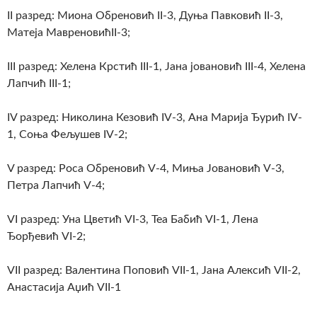
II разред: Миона Обреновић II-3, Дуња Павковић II-3,
Матеја МавреновићII-3;
III разред: Хелена Крстић III-1, Јана јовановић III-4, Хелена
Лапчић III-1;
IV разред: Николина Кезовић IV-3, Ана Марија Ђурић IV-
1, Соња Фељушев IV-2;
V разред: Роса Обреновић V-4, Миња Јовановић V-3,
Петра Лапчић V-4;
VI разред: Уна Цветић VI-3, Теа Бабић VI-1, Лена
Ђорђевић VI-2;
VII разред: Валентина Поповић VII-1, Јана Алексић VII-2,
Анастасија Аџић VII-1