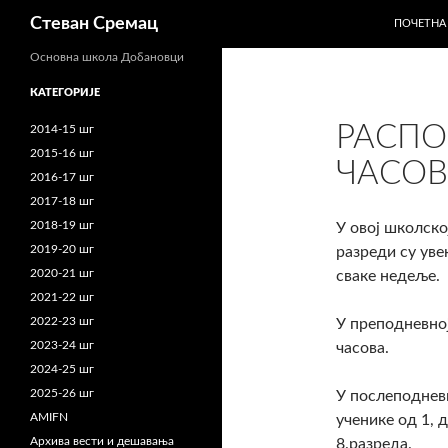
СКОЧИ Н
Претрага
Стеван Сремац
ПОЧЕТНА
Основна школа Добановци
КАТЕГОРИЈЕ
РАСПО
2014-15 шг
2015-16 шг
ЧАСОВ
2016-17 шг
2017-18 шг
2018-19 шг
У овој школско
2019-20 шг
разреди су уве
2020-21 шг
сваке недеље.
2021-22 шг
2022-23 шг
У преподневној
2023-24 шг
часова.
2024-25 шг
2025-26 шг
У послеподневн
AMIFN
ученике од 1, д
Архива вести и дешавања
8.разреда.