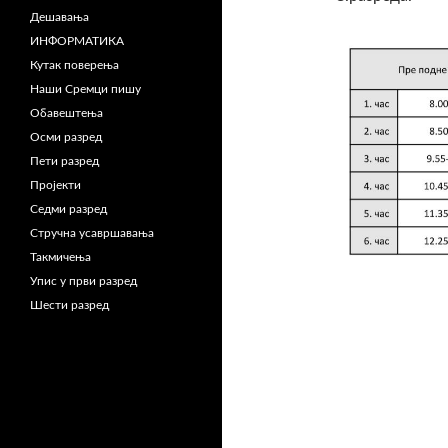
Дешавања
ИНФОРМАТИКА
Кутак поверења
Наши Сремци пишу
Обавештења
Осми разред
Пети разред
Пројекти
Седми разред
Стручна усавршавања
Такмичења
Упис у први разред
Шести разред