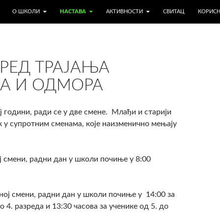
А САДРЖАЈ
О ШКОЛИ
НАСТАВА
АКТИВНОСТИ
СВИТАЦ
КОРИС
РЕД ТРАЈАЊА
А И ОДМОРА
ј години, ради се у две смене. Млађи и старији
к у супротним сменама, које наизменично мењају
 смени, радни дан у школи почиње у 8:00
ој смени, радни дан у школи почиње у 14:00 за
о 4. разреда и 13:30 часова за ученике од 5. до