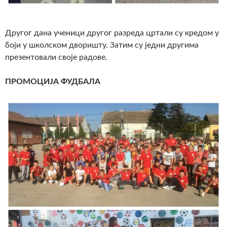
Другог дана ученици другог разреда цртали су кредом у
боји у школском дворишту. Затим су једни другима
презентовали своје радове.
ПРОМОЦИЈА ФУДБАЛА