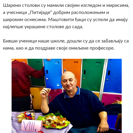
Шарени столови су мамили својим изгледом и мирисима,
а учесници „Питијаде“ добрим расположењем и
широким осмесима. Маштовити ђаци су успели да имају
најлепше украшене столове до сада.
Бивши ученици наше школе, дошли су да се забављају са
нама, као и да поздраве своје омиљене професоре.