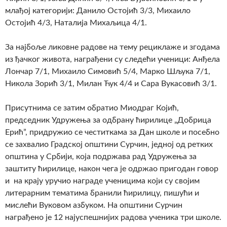
млађој категорији: Данило Остојић 3/3, Михаило
Остојић 4/3, Наталија Михаљица 4/1.
За најбоље ликовне радове на тему рециклаже и згодама
из ђачког живота, награђени су следећи ученици: Анђела
Лончар 7/1, Михаило Симовић 5/4, Марко Шљука 7/1,
Никола Зорић 3/1, Милан Ћук 4/4 и Сара Вукасовић 3/1.
Присутнима се затим обратио Миодраг Којић,
председник Удружења за одбрану ћирилице „Добрица
Ерић”, придружио се честиткама за Дан школе и посебно
се захвалио Градској општини Сурчин, једној од ретких
општина у Србији, која подржава рад Удружења за
заштиту ћирилице, након чега је одржао пригодан говор
и на крају уручио награде ученицима који су својим
литерарним тематима бранили ћирилицу, пишући и
мислећи Вуковом азбуком. На општини Сурчин
награђено је 12 најуспешнијих радова ученика три школе.