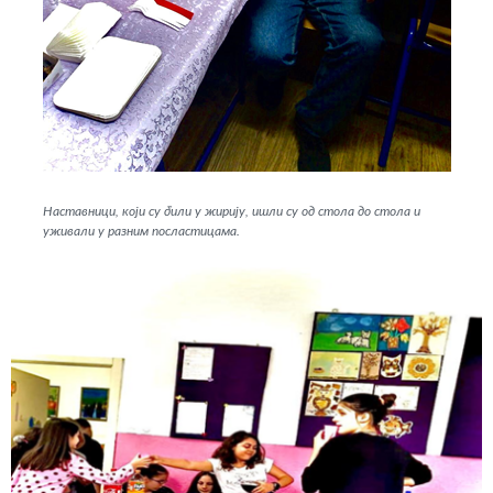
Наставници, који су били у жирију, ишли су од стола до стола и
уживали у разним посластицама.