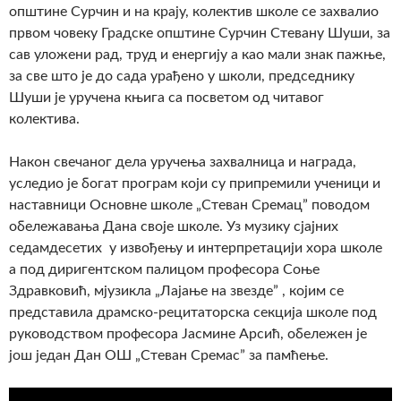
општине Сурчин и на крају, колектив школе се захвалио
првом човеку Градске општине Сурчин Стевану Шуши, за
сав уложени рад, труд и енергију а као мали знак пажње,
за све што је до сада урађено у школи, председнику
Шуши је уручена књига са посветом од читавог
колектива.
Након свечаног дела уручења захвалница и награда,
уследио је богат програм који су припремили ученици и
наставници Основне школе „Стеван Сремац” поводом
обележавања Дана своје школе. Уз музику сјајних
седамдесетих у извођењу и интерпретацији хора школе
а под диригентском палицом професора Соње
Здравковић, мјузикла „Лајање на звезде” , којим се
представила драмско-рецитаторска секција школе под
руководством професора Јасмине Арсић, обележен је
још један Дан ОШ „Стеван Сремас” за памћење.