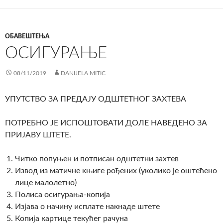
ОБАВЕШТЕЊА
ОСИГУРАЊЕ
08/11/2019
DANIJELA MITIC
УПУТСТВО ЗА ПРЕДАЈУ ОДШТЕТНОГ ЗАХТЕВА
ПОТРЕБНО ЈЕ ИСПОШТОВАТИ ДОЛЕ НАВЕДЕНО ЗА
ПРИЈАВУ ШТЕТЕ.
Читко попуњен и потписан одштетни захтев
Извод из матичне књиге рођених (уколико је оштећено
лице малолетно)
Полиса осигурања-копија
Изјава о начину исплате накнаде штете
Копија картице текућег рачуна