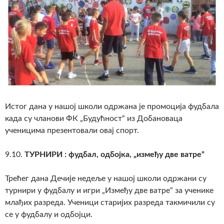
Истог дана у нашој школи одржана је промоција фудбала
када су чланови ФК „Будућност“ из Добановаца
ученицима презентовали овај спорт.
9.10.
ТУРНИРИ : фудбал, одбојка, „између две ватре“
Трећег дана Дечије недеље у нашој школи одржани су
турнири у фудбалу и игри „Између две ватре“ за ученике
млађих разреда. Ученици старијих разреда такмичили су
се у фудбалу и одбојци.