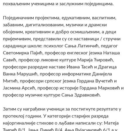
похваљеним ученицима и заслужним појединцима.
Појединачним пројектима, едукативним, васпитним,
забавним, дигитализованим, музички и драмски
обојеним, креативним и добро осмишљеним, а деци
пријемчивим, представили су се наставници / стручни
сарадници школе: психолог Сања Латинчић, педагог
Светомирка Пајић, професор енглеског језика Наташа
Савић, професор ликовне културе Марија Ћировић,
професори разредне наставе Ивана Тасић и Драгица
Ванка Марушић, професор информатике Данијела
Митић, професори српског језика Гордана Вучетић и
Јасмина Арсић, професор историје Гордана Марковић и
професор музичке културе Сања Здравковић.
Затим су награђени ученици за постигнуте резултате у
протеклој години. У категорији старијих разреда
најоргиналније стихове о љубави написали су: Матеја
Ћирић 8/1, Јања Динић 8/4, Ања Вујасиновић 6/1 а у