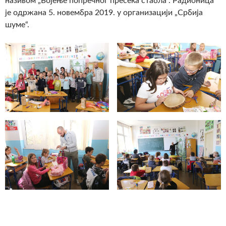
називом „Бојење попречног пресека стабла“. Радионица
је одржана 5. новембра 2019. у организацији „Србија
шуме“.