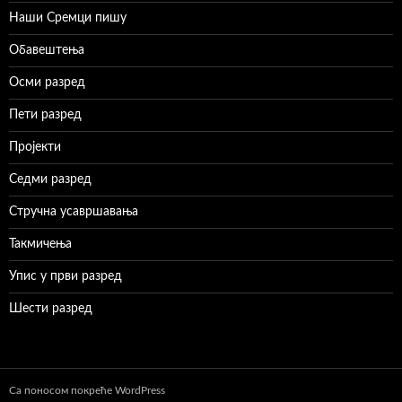
Наши Сремци пишу
Обавештења
Осми разред
Пети разред
Пројекти
Седми разред
Стручна усавршавања
Такмичења
Упис у први разред
Шести разред
Са поносом покреће WordPress