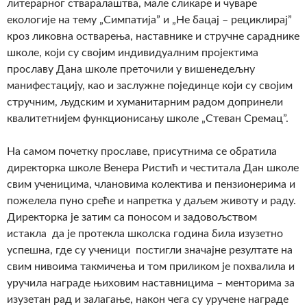
литерарног стваралаштва, мале сликаре и чуваре
екологије на тему „Симпатија” и „Не бацај – рециклирај”
кроз ликовна остварења, наставнике и стручне сараднике
школе, који су својим индивидуалним пројектима
прославу Дана школе преточили у вишенедељну
манифестацију, као и заслужне појединце који су својим
стручним, људским и хуманитарним радом допринели
квалитетнијем функционисању школе „Стеван Сремац”.
На самом почетку прославе, присутнима се обратила
директорка школе Венера Ристић и честитала Дан школе
свим ученицима, члановима колектива и пензионерима и
пожелела пуно среће и напретка у даљем животу и раду.
Директорка је затим са поносом и задовољством
истакла да је протекла школска година била изузетно
успешна, где су ученици постигли значајне резултате на
свим нивоима такмичења и том приликом је похвалила и
уручила награде њиховим наставницима – менторима за
изузетан рад и залагање, након чега су уручене награде