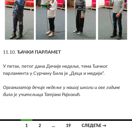
11.10.
ЂАЧКИ ПАРЛАМЕТ
У петак, петог дана Дечије недеље, тема Ђачког
парламента у Сурчину била је „Деца и медији“.
Организатор дечије недеље у нашој школи и ове године
била је учитељица Татјана Рајковић.
1
2
…
19
СЛЕДЕЋЕ →