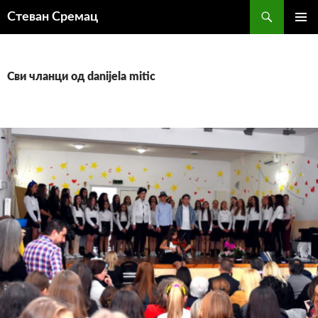
Претрага
Стеван Сремац
СКОЧИ
ПРИМА
НА
ИЗБОР
САДРЖАЈ
Сви чланци од danijela mitic