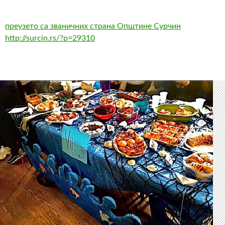
преузето са званичних страна Општине Сурчин
http://surcin.rs/?p=29310