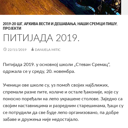
2019-20 ШГ
,
АРХИВА ВЕСТИ И ДЕШАВАЊА
,
НАШИ СРЕМЦИ ПИШУ
,
ПРОЈЕКТИ
ПИТИЈАДА 2019.
22/11/2019
DANIJELA MITIC
Питијада 2019. у основној школи „Стеван Сремац“,
одржала се у среду, 20. новембра.
Ученици ове школе су, уз помоћ својих најближих,
спремали разне пите, колаче и остале ђаконије, које су
поносно поређали на лепо украшене столове. Заједно са
својим наставницима и разредним старешинама, ђаци су
се потрудили да све буде лепо организовано, па добре
забаве и дружења није недостајало.