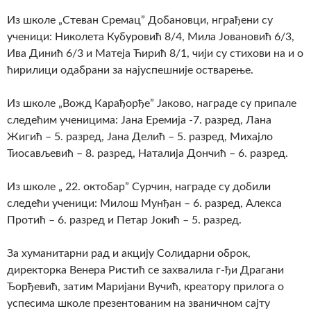
Из школе „Стеван Сремац” Добановци, нграђени су
ученици: Николета Кубуровић 8/4, Мила Јовановић 6/3,
Ива Динић 6/3 и Матеја Ћирић 8/1, чији су стихови на и о
ћирилици одабрани за најуспешније остварење.
Из школе „Вожд Карађорђе” Јаково, награде су припале
следећим ученицима: Јана Еремија -7. разред, Лана
Жигић – 5. разред, Јана Делић – 5. разред, Михајло
Тиосављевић – 8. разред, Наталија Дончић – 6. разред.
Из школе „ 22. октобар” Сурчин, награде су добили
следећи ученици: Милош Мунђан – 6. разред, Алекса
Протић – 6. разред и Петар Јокић – 5. разред.
За хуманитарни рад и акцију Солидарни оброк,
директорка Венера Ристић се захвалила г-ђи Драгани
Ђорђевић, затим Маријани Вучић, креатору прилога о
успесима школе презентованим на званичном сајту