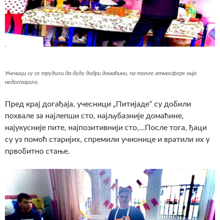
Ученици су се трудили да буду добри домаћини, па топле атмосфере није
недостајало.
Пред крај догађаја, учесници „Питијаде“ су добили
похвале за најлепши сто, најљубазније домаћине,
најукусније пите, најпозитивнији сто,…После тога, ђаци
су уз помоћ старијих, спремили учионице и вратили их у
првобитно стање.