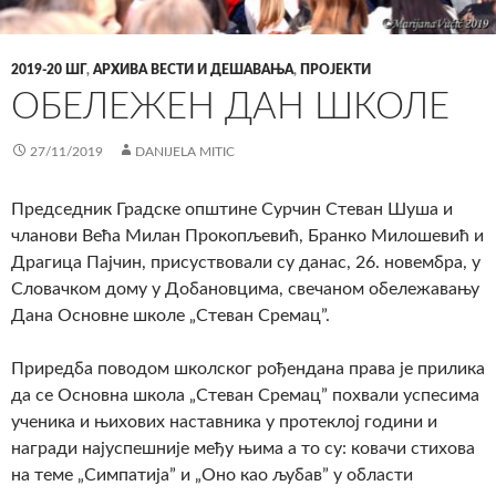
2019-20 ШГ
,
АРХИВА ВЕСТИ И ДЕШАВАЊА
,
ПРОЈЕКТИ
ОБЕЛЕЖЕН ДАН ШКОЛЕ
27/11/2019
DANIJELA MITIC
Председник Градске општине Сурчин Стеван Шуша и
чланови Већа Милан Прокопљевић, Бранко Милошевић и
Драгица Пајчин, присуствовали су данас, 26. новембра, у
Словачком дому у Добановцима, свечаном обележавању
Дана Основне школе „Стеван Сремац”.
Приредба поводом школског рођендана права је прилика
да се Основна школа „Стеван Сремац” похвали успесима
ученика и њихових наставника у протеклој години и
награди најуспешније међу њима а то су: ковачи стихова
на теме „Симпатија” и „Оно као љубав” у области