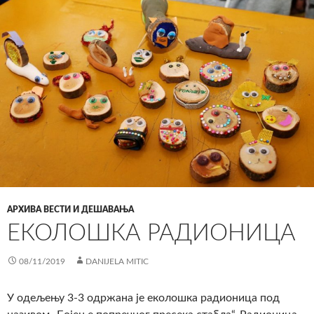
АРХИВА ВЕСТИ И ДЕШАВАЊА
EКОЛОШКА РАДИОНИЦА
08/11/2019
DANIJELA MITIC
У одељењу 3-3 одржана је еколошка радионица под