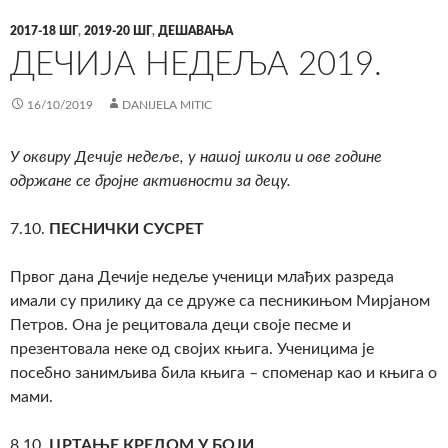
2017-18 ШГ
,
2019-20 ШГ
,
ДЕШАВАЊА
ДЕЧИЈА НЕДЕЉА 2019.
16/10/2019
DANIJELA MITIC
У оквиру Дечије недеље, у нашој школи и ове године
одржане се бројне активности за децу.
7.10.
ПЕСНИЧКИ СУСРЕТ
Првог дана Дечије недеље ученици млађих разреда
имали су прилику да се друже са песникињом Мирјаном
Петров. Она је рецитовала деци своје песме и
презентовала неке од својих књига. Ученицима је
посебно занимљива била књига – споменар као и књига о
мами.
8.10.
ЦРТАЊЕ КРЕДОМ У БОЈИ