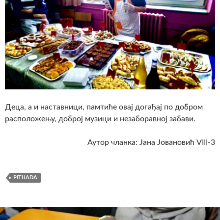
Деца, а и наставници, памтиће овај догађај по добром
расположењу, доброј музици и незаборавној забави.
Аутор чланка: Јана Јовановић VIII-3
PITIJADA