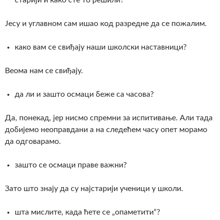
Јесу и углавном сам ишао код разредне да се пожалим.
како вам се свиђају наши школски наставници?
Веома нам се свиђају.
да ли и зашто осмаци беже са часова?
Да, понекад, јер нисмо спремни за испитивање. Али тада
добијемо неоправдани а на следећем часу опет морамо
да одговарамо.
зашто се осмаци праве важни?
Зато што знају да су најстарији ученици у школи.
шта мислите, када ћете се „опаметити“?