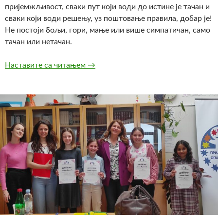
пријемжљивост, сваки пут који води до истине је тачан и
сваки који води решењу, уз поштовање правила, добар је!
Не постоји бољи, гори, мање или више симпатичан, само
тачан или нетачан.
Наставите са читањем
ЗАШТО ВОЛИМ МАТЕМАТИКУ?
→