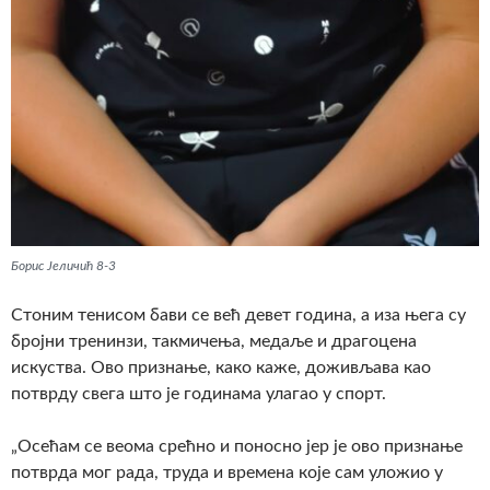
Борис Јеличић 8-3
Стоним тенисом бави се већ девет година, а иза њега су
бројни тренинзи, такмичења, медаље и драгоцена
искуства. Ово признање, како каже, доживљава као
потврду свега што је годинама улагао у спорт.
„Осећам се веома срећно и поносно јер је ово признање
потврда мог рада, труда и времена које сам уложио у