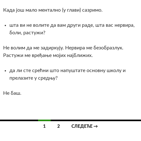
Када још мало ментално (у глави) сазримо.
шта ви не волите да вам други раде, шта вас нервира,
боли, растужи?
Не волим да ме задиркују. Нервира ме безобразлук.
Растужи ме вређање мојих најближих.
да ли сте срећни што напуштате основну школу и
прелазите у средњу?
Не баш.
1
2
СЛЕДЕЋЕ →
Кретање