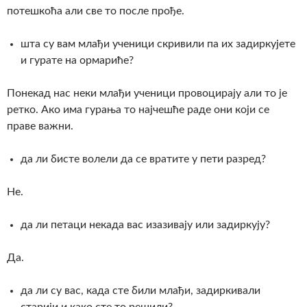
потешкоћа али све то после прође.
шта су вам млађи ученици скривили па их задиркујете
и гурате на ормариће?
Понекад нас неки млађи ученици провоцирају али то је
ретко. Ако има гурања то најчешће раде они који се
праве важни.
да ли бисте волели да се вратите у пети разред?
Не.
да ли петаци некада вас изазивају или задиркују?
Да.
да ли су вас, када сте били млађи, задиркивали
старији и како сте то решили?