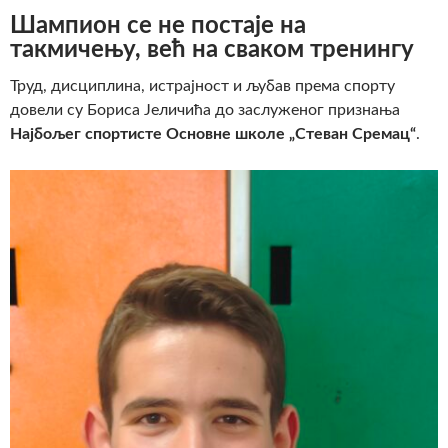
Шампион се не постаје на
такмичењу, већ на сваком тренингу
Труд, дисциплина, истрајност и љубав према спорту
довели су Бориса Јеличића до заслуженог признања
Најбољег спортисте Основне школе „Стеван Сремац“
.