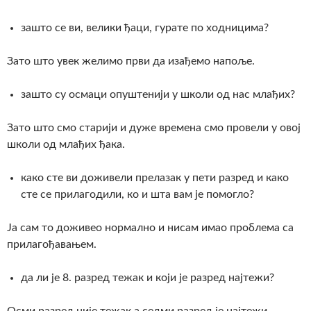
зашто се ви, велики ђаци, гурате по ходницима?
Зато што увек желимо први да изађемо напоље.
зашто су осмаци опуштенији у школи од нас млађих?
Зато што смо старији и дуже времена смо провели у овој
школи од млађих ђака.
како сте ви доживели прелазак у пети разред и како
сте се прилагодили, ко и шта вам је помогло?
Ја сам то доживео нормално и нисам имао проблема са
прилагођавањем.
да ли је 8. разред тежак и који је разред најтежи?
Oсми разред није тежак а седми разред је најтежи.