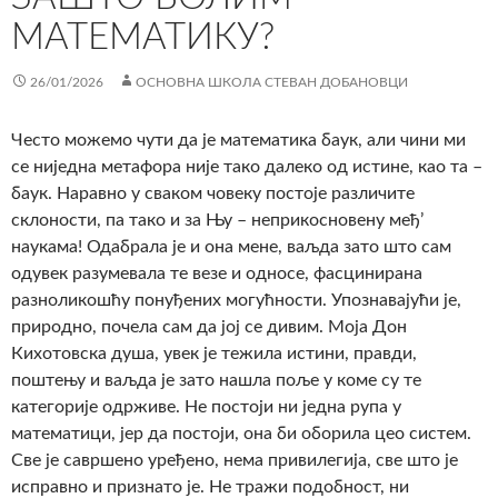
МАТЕМАТИКУ?
26/01/2026
ОСНОВНА ШКОЛА СТЕВАН ДОБАНОВЦИ
Често можемо чути да је математика баук, али чини ми
се ниједна метафора није тако далеко од истине, као та –
баук. Наравно у сваком човеку постоје различите
склоности, па тако и за Њу – неприкосновену међ’
наукама! Одабрала је и она мене, ваљда зато што сам
одувек разумевала те везе и односе, фасцинирана
разноликошћу понуђених могућности. Упознавајући је,
природно, почела сам да јој се дивим. Моја Дон
Кихотовска душа, увек је тежила истини, правди,
поштењу и ваљда је зато нашла поље у коме су те
категорије одрживе. Не постоји ни једна рупа у
математици, јер да постоји, она би оборила цео систем.
Све је савршено уређено, нема привилегија, све што је
исправно и признато је. Не тражи подобност, ни