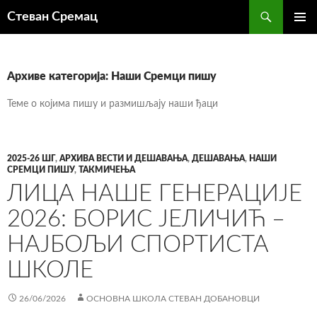
Претрага
Стеван Сремац
СКОЧИ
ПРИМА
НА
ИЗБОР
САДРЖАЈ
Архиве категорија: Наши Сремци пишу
Теме о којима пишу и размишљају наши ђаци
2025-26 ШГ
,
АРХИВА ВЕСТИ И ДЕШАВАЊА
,
ДЕШАВАЊА
,
НАШИ
СРЕМЦИ ПИШУ
,
ТАКМИЧЕЊА
ЛИЦА НАШЕ ГЕНЕРАЦИЈЕ
2026: БОРИС ЈЕЛИЧИЋ –
НАЈБОЉИ СПОРТИСТА
ШКОЛЕ
26/06/2026
ОСНОВНА ШКОЛА СТЕВАН ДОБАНОВЦИ