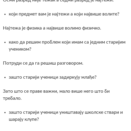
који предмет вам је најтежи а који највише волите?
Најтежа је физика а највише волимо физичко.
како да решим проблем који имам са једним старијим
учеником?
Потруди се да га решиш разговором.
зашто старији ученици задиркују млађе?
Зато што се праве важни, мало више него што би
требало.
зашто старији ученици уништавају школске ствари и
шарају клупе?