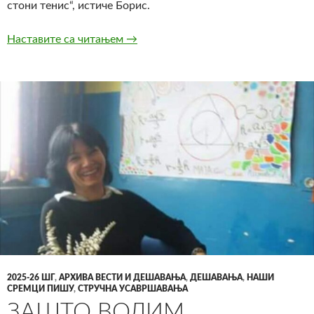
стони тенис“, истиче Борис.
Наставите са читањем
ЛИЦА НАШЕ ГЕНЕРАЦИЈЕ 2026: 
→
2025-26 ШГ
,
АРХИВА ВЕСТИ И ДЕШАВАЊА
,
ДЕШАВАЊА
,
НАШИ
СРЕМЦИ ПИШУ
,
СТРУЧНА УСАВРШАВАЊА
ЗАШТО ВОЛИМ