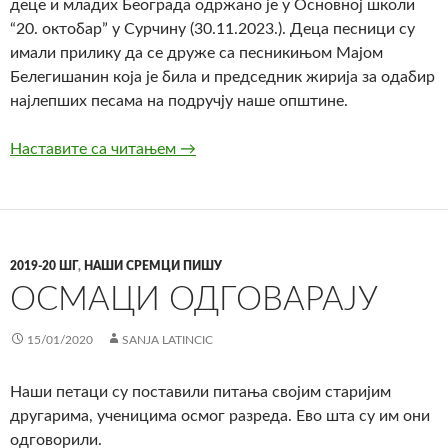
деце и младих Београда одржано је у Основној школи
“20. октобар” у Сурчину (30.11.2023.). Деца песници су
имали прилику да се друже са песникињом Мајом
Белегишанин која је била и председник жирија за одабир
најлепших песама на подручју наше општине.
Наставите са читањем
Такмичење Песничка сусретања
→
2019-20 ШГ
,
НАШИ СРЕМЦИ ПИШУ
ОСМАЦИ ОДГОВАРАЈУ
15/01/2020
SANJA LATINCIC
Наши петаци су поставили питања својим старијим
другарима, ученицима осмог разреда. Ево шта су им они
одговорили.