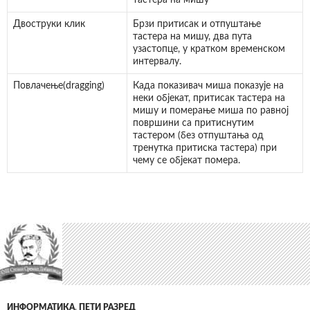
тастера на мишу
Двоструки клик
Брзи притисак и отпуштање
тастера на мишу, два пута
узастопце, у кратком временском
интервалу.
Повлачење(
dragging
)
Када показивач миша показује на
неки објекат, притисак тастера на
мишу и померање миша по равној
површини са притиснутим
тастером (без отпуштања од
тренутка притиска тастера) при
чему се објекат помера.
ИНФОРМАТИКА
,
ПЕТИ РАЗРЕД