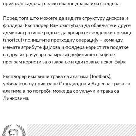
приказан садржај селектованог драјва или фолдера.
Поред тога што можете да видите структуру дискова и
фолдера, Експлорер Вам омогућава да обављате и друге
административне радње: да креирате фолдере и пречице
(shortcut) поништите претходну операцију – команду
мењате атрибуте фајлова и фолдера користите податке
са других рачунара на мрежи дефинишете који се
програм користи за отварање и едитовање неког фајла
Експлорер има више трака са алатима (Toolbars),
уобичајено су приказане Стандардна и Адресна трака са
алатима а по потреби може да се укључи и трака са
Линковима.