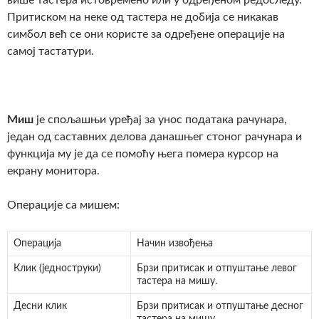
више тастера истовремено или у одређеном редоследу.
Притиском на неке од тастера не добија се никакав
симбол већ се они користе за одређене операције на
самој тастатури.
Миш
је спољашњи уређај за унос података рачунара,
један од саставних делова данашњег стоног рачунара и
функција му је да се помоћу њега помера курсор на
екрану монитора.
Операције са мишем:
Операција
Начин извођења
Клик (једноструки)
Брзи притисак и отпуштање левог
тастера на мишу.
Десни клик
Брзи притисак и отпуштање десног