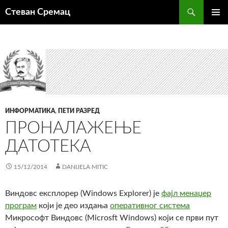
Претрага
Стеван Сремац
СКОЧИ
ПРИМА
НА
ИЗБОР
САДРЖАЈ
ИНФОРМАТИКА
,
ПЕТИ РАЗРЕД
ПРОНАЛАЖЕЊЕ
ДАТОТЕКА
15/12/2014
DANIJELA MITIC
Виндовс експлорер (Windows Explorer) je
фајл менаџер
програм
који је део издања
оперативног система
Микрософт Виндовс (Microsft Windows) који се први пут