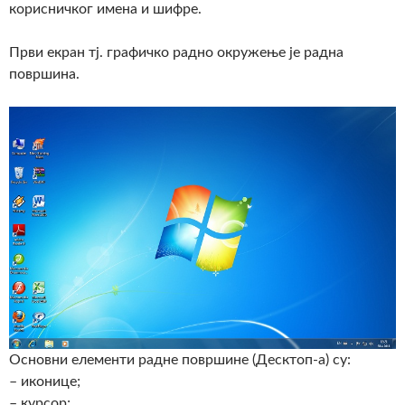
корисничког имена и шифре.
Први екран тј. графичко радно окружење је радна
површина.
Основни елементи радне површине (Десктоп-а) су:
– иконице;
– курсор;