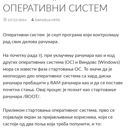
ОПЕРАТИВНИ СИСТЕМ
15/12/2014
DANIJELA MITIC
Оперативни систем је скуп програма који контролишу
рад свих делова рачунара.
На почетку рада тј. при укључењу рачунара као и код
других оперативних система (ОС) и Виндовс (Windows)
мора се извести фаза стартовања ОС. То значи да је
неопходно део оперативног система са хард диска
рачунара пребацити у RAM рачунара као и да се поставе
почетна стања. Овај процес је познат као стартовање
рачунара /BOOT/.
Приликом стартовања оперативног система, прво се
појављује екран за пријављивање корисника, који се
састоји од два поља која треба попунити, и то: