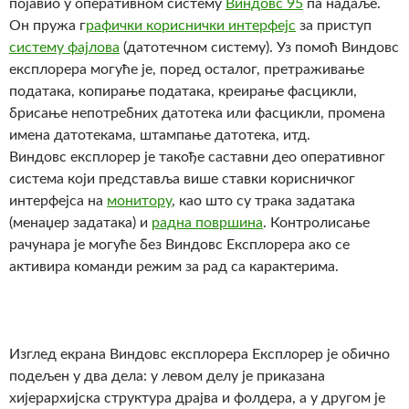
појавио у оперативном систему
Виндовс 95
па надаље.
Он пружа г
рафички кориснички интерфејс
за приступ
систему фајлова
(датотечном систему). Уз помоћ Виндовс
експлорера могуће је, поред осталог, претраживање
података, копирање података, креирање фасцикли,
брисање непотребних датотека или фасцикли, промена
имена датотекама, штампање датотека, итд.
Виндовс експлорер је такође саставни део оперативног
система који представља више ставки корисничког
интерфејса на
монитору
, као што су трака задатака
(менаџер задатака) и
радна површина
. Контролисање
рачунара је могуће без Виндовс Експлорера ако се
активира команди режим за рад са карактерима.
Изглед екрана Виндовс експлорера Експлорер је обично
подељен у два дела: у левом делу је приказана
хијерархијска структура драјва и фолдера, а у другом је