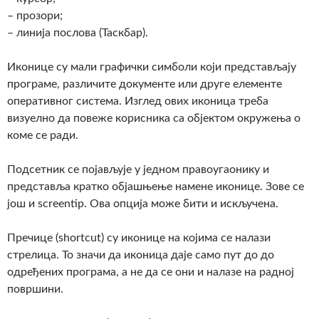
– прозори;
– линија послова (Таскбар).
Иконице су мали графички симболи који представљају
програме, различите документе или друге елементе
оперативног система. Изглед ових иконица треба
визуелно да повеже корисника са објектом окружења о
коме се ради.
Подсетник се појављује у једном правоугаонику и
представља кратко објашњење намене иконице. Зове се
још и screentip. Ова опција може бити и искључена.
Пречице (shortcut) су иконице на којима се налази
стрелица. То значи да иконица даје само пут до до
одређених програма, а не да се они и налазе на радној
површини.