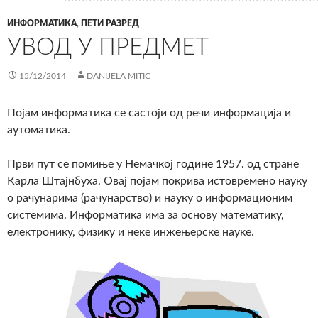
ИНФОРМАТИКА
,
ПЕТИ РАЗРЕД
УВОД У ПРЕДМЕТ
15/12/2014
DANIJELA MITIC
Појам информатика се састоји од речи информација и
аутоматика.
Први пут се помиње у Немачкој године 1957. од стране
Карла Штајнбуха. Овај појам покрива истовремено науку
о рачунарима (рачунарство) и науку о информационим
системима. Информатика има за основу математику,
електронику, физику и неке инжењерске науке.