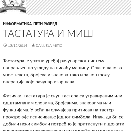
ИНФОРМАТИКА
,
ПЕТИ РАЗРЕД
ТАСТАТУРА И МИШ
15/12/2014
DANIJELA MITIC
Тастатура
је улазни уређај рачунарског система
направљен по угледу на писаћу машину. Служи како за
унос текста, бројева и знакова тако и за контролу
операција које рачунар извршава.
Физички, тастатура је скуп тастера са угравираним или
одштампаним словима, бројевима, знаковима или
функцијама. У већини случајева притисак на тастер
проузрокује исписивање једног симбола. Ипак, да би се
добили неки симболи потребно је притиснути и држати