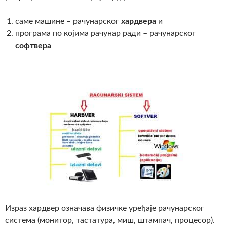
саме машине – рачунарског
хардвера
и
програма по којима рачунар ради – рачунарског
софтвера
Израз хардвер означава физичке уређаје рачунарског
система (монитор, тастатура, миш, штампач, процесор).