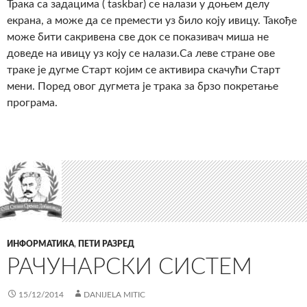
Трака са задацима ( taskbar) се налази у доњем делу
екрана, а може да се премести уз било коју ивицу. Такође
може бити сакривена све док се показивач миша не
доведе на ивицу уз коју се налази.Са леве стране ове
траке је дугме Старт којим се активира скачући Старт
мени. Поред овог дугмета је трака за брзо покретање
програма.
ИНФОРМАТИКА
,
ПЕТИ РАЗРЕД
РАЧУНАРСКИ СИСТЕМ
15/12/2014
DANIJELA MITIC