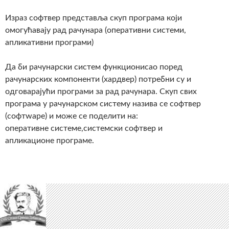
Израз софтвер представља скуп програма који
омогућавају рад рачунара (оперативни системи,
апликативни програми)
Да би рачунарски систем функционисао поред
рачунарских компоненти (хардвер) потребни су и
одговарајући програми за рад рачунара. Скуп свих
програма у рачунарском систему назива се софтвер
(софтwаре) и може се поделити на:
оперативне системе,системски софтвер и
апликационе програме.