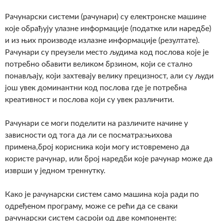
Рачунарски системи (рачунари) су електронске машине
које обрађују улазне информације (податке или наредбе)
и из њих производе излазне информације (резултате).
Рачунари су преузели место људима код послова које је
потребно обавити великом брзином, који се стално
понављају, који захтевају велику прецизност, али су људи
још увек доминантни код послова где је потребна
креативност и послова који су увек различити.
Рачунари се моги поделити на различите начине у
зависности од тога да ли се посматра:њихова
примена,број корисника који могу истовремено да
користе рачунар, или број наредби које рачунар може да
изврши у једном треннутку.
Како је рачунарски систем само машина која ради по
одређеном програму, може се рећи да се сваки
рачунарски систем сасроји од две компоненте: