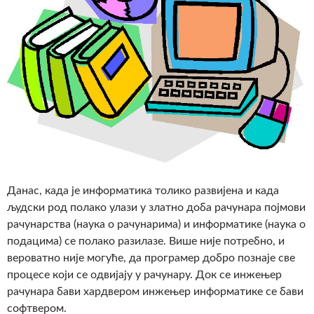
Данас, када је информатика толико развијена и када
људски род полако улази у златно доба рачунара појмови
рачунарства (наука о рачунарима) и информатике (наука о
подацима) се полако разилазе. Више није потребно, и
вероватно није могуће, да програмер добро познаје све
процесе који се одвијају у рачунару. Док се инжењер
рачунара бави хардвером инжењер информатике се бави
софтвером.