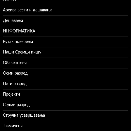
Архива вести и дешавања
Дешавања
ИНФОРМАТИКА
Кутак поверења
Наши Сремци пишу
Обавештења
Осми разред
Пети разред
Пројекти
Седми разред
Стручна усавршавања
Такмичења