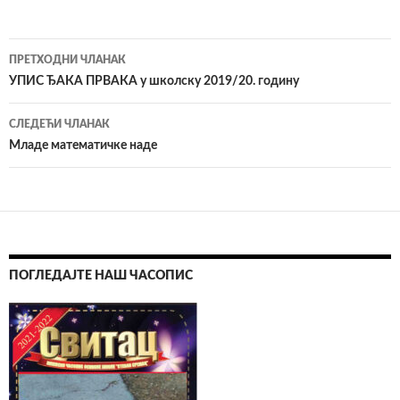
ПРЕТХОДНИ ЧЛАНАК
Кретање
УПИС ЂАКА ПРВАКА у школску 2019/20. годину
чланака
СЛЕДЕЋИ ЧЛАНАК
Младе математичке наде
ПОГЛЕДАЈТЕ НАШ ЧАСОПИС