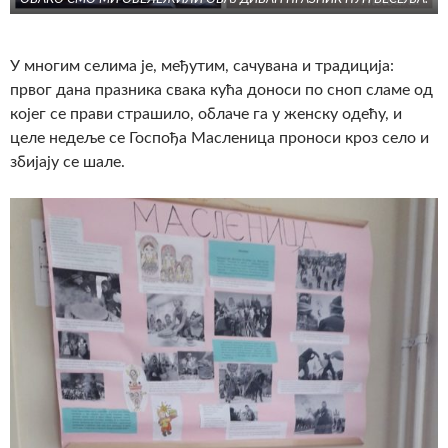
У многим селима је, међутим, сачувана и традиција:
првог дана празника свака кућа доноси по сноп сламе од
којег се прави страшило, облаче га у женску одећу, и
целе недеље се Госпођа Масленица проноси кроз село и
збијају се шале.