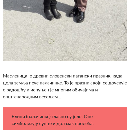
Масленицa je древни словенски пагански празник, када
цела земља пече палачинке. То је празник који се дочекује
с радошћу и испуњен је многим обичајима и
општенародним весељем…
Блини (палачинке) главно су јело. Оне
симболизују сунце и долазак пролећа.