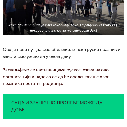
Једна од игара била је вуча конопца(у једном тренутку се конопац и
покидао,али то је тај такмичарски дух)!
Ово је први пут да смо обележили неки руски празник и
заиста смо уживали у овом дану.
Захваљујемо се наставницама руског језика на овој
организацији и надамо се да ће обележавање овог
празника постати традиција.
САДА И ЗВАНИЧНО ПРОЛЕЋЕ МОЖЕ ДА
ДОЂЕ!