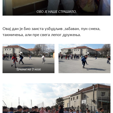
ОВО ЈЕ НАШЕ СТРАШИЛО.
Овај дан је био заиста узбудљив ,забаван, пун смеха,
такмичења, али пре свега лепог дружења.
Трчање на 3 ноге