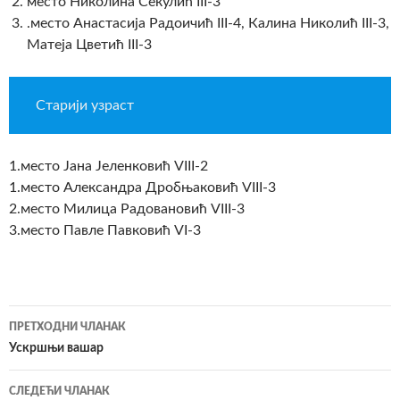
место Николина Секулић III-3
.место Анастасија Радоичић III-4, Калина Николић III-3,
Матеја Цветић III-3
Старији узраст
1.место Јана Јеленковић VIII-2
1.место Александра Дробњаковић VIII-3
2.место Милица Радовановић VIII-3
3.место Павле Павковић VI-3
ПРЕТХОДНИ ЧЛАНАК
Кретање
Ускршњи вашар
чланака
СЛЕДЕЋИ ЧЛАНАК