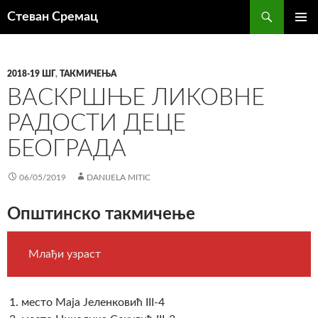
Претрага
Стеван Сремац
СКОЧИ
ПРИМА
НА
ИЗБОР
САДРЖАЈ
2018-19 ШГ
,
ТАКМИЧЕЊА
ВАСКРШЊЕ ЛИКОВНЕ
РАДОСТИ ДЕЦЕ
БЕОГРАДА
06/05/2019
DANIJELA MITIC
Општинско такмичење
Млађи узраст
место Маја Јеленковић III-4