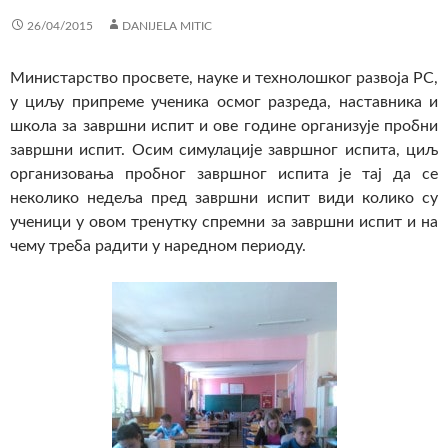
26/04/2015
DANIJELA MITIC
Министарство просвете, науке и технолошког развоја РС,
у циљу припреме ученика осмог разреда, наставника и
школа за завршни испит и ове године организује пробни
завршни испит. Осим симулације завршног испита, циљ
организовања пробног завршног испита је тај да се
неколико недеља пред завршни испит види колико су
ученици у овом тренутку спремни за завршни испит и на
чему треба радити у наредном периоду.