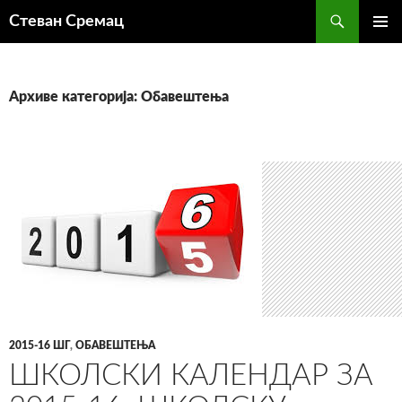
Претрага
Стеван Сремац
СКОЧИ
ПРИМА
НА
ИЗБОР
САДРЖАЈ
Архиве категорија: Обавештења
2015-16 ШГ
,
ОБАВЕШТЕЊА
ШКОЛСКИ КАЛЕНДАР ЗА