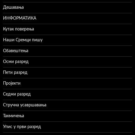
Дешавања
ИНФОРМАТИКА
Кутак поверења
Наши Сремци пишу
Обавештења
Осми разред
Пети разред
Пројекти
Седми разред
Стручна усавршавања
Такмичења
Упис у први разред