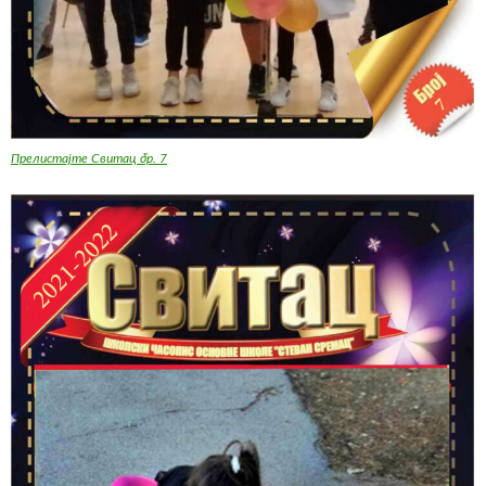
Прелистајте Свитац бр. 7