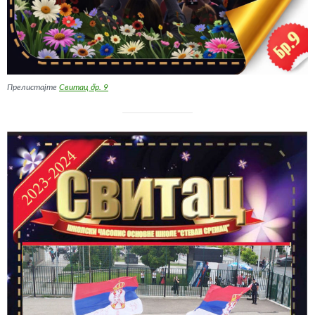
Прелистајте
Свитац бр. 9