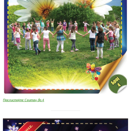
Прелистајте Свитац бр.4