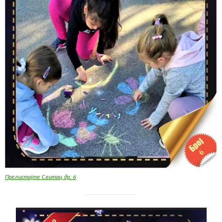
Прелистајте Свитац бр. 6