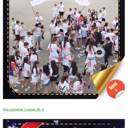
Прелистајте Свитац бр. 8