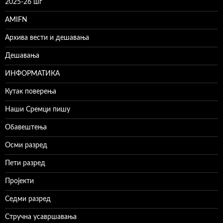
2025-26 шг
AMIFN
Архива вести и дешавања
Дешавања
ИНФОРМАТИКА
Кутак поверења
Наши Сремци пишу
Обавештења
Осми разред
Пети разред
Пројекти
Седми разред
Стручна усавршавања