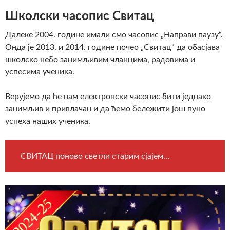
Школски часопис Свитац
Далеке 2004. године имали смо часопис „Направи паузу“.
Онда је 2013. и 2014. године почео „Свитац“ да обасјава
школско небо занимљивим чланцима, радовима и
успесима ученика.
Верујемо да ће нам електронски часопис бити једнако
занимљив и привлачан и да ћемо бележити још пуно
успеха наших ученика.
СВИТАЦ поново светли старим сјајем…