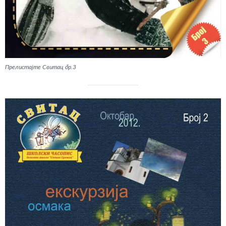
Прелистајте Свитац бр.3