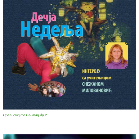
Прелистајте Свитац бр.2